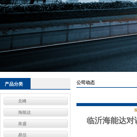
公司动态
产品分类
北峰
发
海能达
临沂海能达对
泉盛
易信