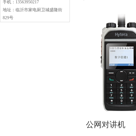
手机：13563950217
地址：临沂市家电厨卫城盛隆街
829号
公网对讲机‌