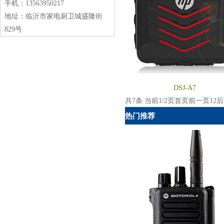
手机：13563950217
地址：临沂市家电厨卫城盛隆街
829号
DSJ-A7
共7条 当前1/2页
首页
前一页
1
2
后
热门推荐