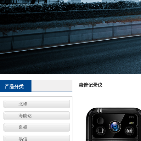
惠普记录仪
产品分类
北峰
海能达
泉盛
易信