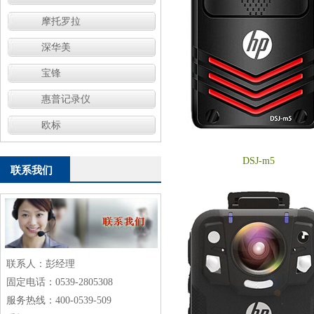
摩托罗拉
深华美
宝锋
惠普记录仪
欧标
DSJ-m5
联系我们
联系人：彭经理
固定电话：0539-2805308
服务热线：400-0539-509